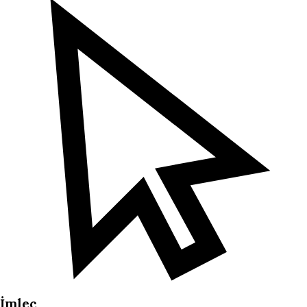
İmleç