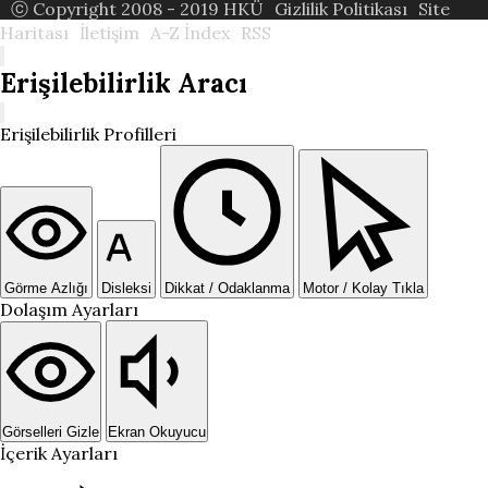
ⓒ Copyright 2008 - 2019 HKÜ
Gizlilik Politikası
Site
Haritası
İletişim
A-Z İndex
RSS
Erişilebilirlik Aracı
Erişilebilirlik Profilleri
Görme Azlığı
Disleksi
Dikkat / Odaklanma
Motor / Kolay Tıkla
Dolaşım Ayarları
Görselleri Gizle
Ekran Okuyucu
İçerik Ayarları