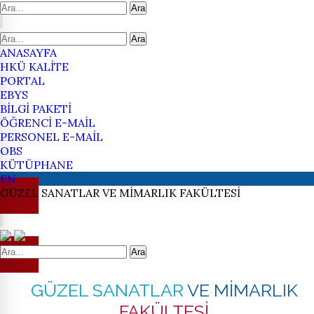
Ara
Ara
ANASAYFA
HKÜ KALİTE
PORTAL
EBYS
BİLGİ PAKETİ
ÖĞRENCİ E-MAİL
PERSONEL E-MAİL
OBS
KÜTÜPHANE
EN
GÜZEL SANATLAR
VE MİMARLIK
FAKÜLTESİ
Ara
GÜZEL SANATLAR
VE MİMARLIK
FAKÜLTESİ