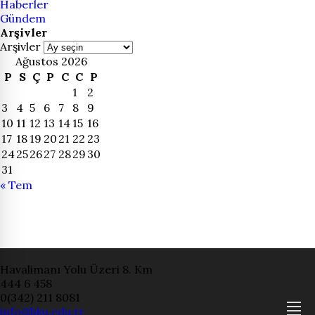
Haberler
Gündem
Arşivler
Arşivler
Ağustos 2026
P
S
Ç
P
C
C
P
1
2
3
4
5
6
7
8
9
10
11
12
13
14
15
16
17
18
19
20
21
22
23
24
25
26
27
28
29
30
31
« Tem
Havalimanı Yolu Üzeri 8. Km
444 6 458
0(342) 211 8081
info@hku.edu.tr