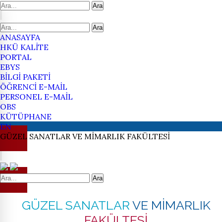
Ara
Ara
ANASAYFA
HKÜ KALİTE
PORTAL
EBYS
BİLGİ PAKETİ
ÖĞRENCİ E-MAİL
PERSONEL E-MAİL
OBS
KÜTÜPHANE
EN
GÜZEL SANATLAR
VE MİMARLIK
FAKÜLTESİ
Ara
GÜZEL SANATLAR
VE MİMARLIK
FAKÜLTESİ