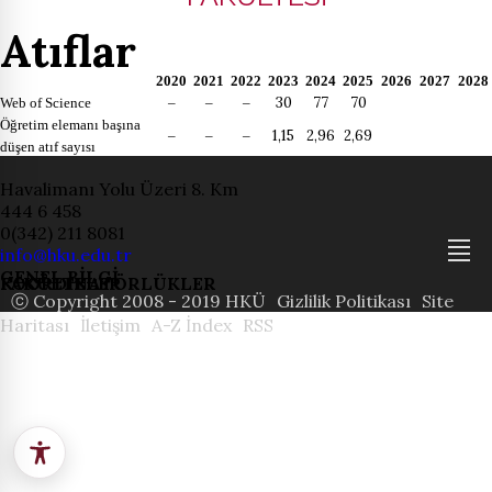
Atıflar
2020
2021
2022
2023
2024
2025
2026
2027
2028
30
77
70
Web of Science
–
–
–
Öğretim elemanı başına
1,15
2,96
2,69
–
–
–
düşen atıf sayısı
Havalimanı Yolu Üzeri 8. Km
444 6 458
0(342) 211 8081
info@hku.edu.tr
GENEL BİLGİ
FAKÜLTELER
KOORDİNATÖRLÜKLER
ⓒ Copyright 2008 - 2019 HKÜ
Gizlilik Politikası
Site
Haritası
İletişim
A-Z İndex
RSS