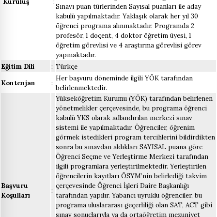
Kuruluş
:
Sınavı puan türlerinden Sayısal puanları ile aday
kabulü yapılmaktadır. Yaklaşık olarak her yıl 30
öğrenci programa alınmaktadır. Programda 2
profesör, 1 doçent, 4 doktor öğretim üyesi, 1
öğretim görevlisi ve 4 araştırma görevlisi görev
yapmaktadır.
Eğitim Dili
:
Türkçe
Her başvuru döneminde ilgili YÖK tarafından
Kontenjan
:
belirlenmektedir.
Yükseköğretim Kurumu (YÖK) tarafından belirlenen
yönetmelikler çerçevesinde, bu programa öğrenci
kabulü YKS olarak adlandırılan merkezi sınav
sistemi ile yapılmaktadır. Öğrenciler, öğrenim
görmek istedikleri program tercihlerini bildirdikten
sonra bu sınavdan aldıkları SAYISAL puana göre
Öğrenci Seçme ve Yerleştirme Merkezi tarafından
ilgili programlara yerleştirilmektedir. Yerleştirilen
öğrencilerin kayıtları ÖSYM’nin belirlediği takvim
Başvuru
çerçevesinde Öğrenci İşleri Daire Başkanlığı
:
Koşulları
tarafından yapılır. Yabancı uyruklu öğrenciler, bu
programa uluslararası geçerliliği olan SAT, ACT gibi
sınav sonuçlarıyla ya da ortaöğretim mezuniyet