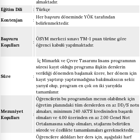
almaktadır.
Eğitim Dili
:
Türkçe
Her başvuru döneminde YÖK tarafından
Kontenjan
:
belirlenmektedir.
Başvuru
ÖSYM merkezi sınavı TM-1 puan türüne göre
:
Koşulları
öğrenci kabulü yapılmaktadır.
İç Mimarlık ve Çevre Tasarımı lisans programının
süresi kayıt olduğu programa ilişkin derslerin
verildiği dönemden başlamak üzere, her dönem için
Süre
:
kayıt yaptırıp yaptırmadığına bakılmaksızın sekiz
yarıyıl olup, program en çok on iki yarıyılda
tamamlanır.
Öğrencilerin bu programdan mezun olabilmek için
öğretim planındaki tüm derslerden en az DD/S notu
Mezuniyet
almaları, minimum 240 AKTS kredisinden başarılı
:
Koşulları
olmaları ve 4.00 üzerinden en az 2.00 Genel Not
Ortalamasına sahip olmaları, stajlarını belirtilen
sürede ve özellikte tamamlamaları gerekmektedir.
Öğrencilere aldıkları her ders için, aşağıdaki harf