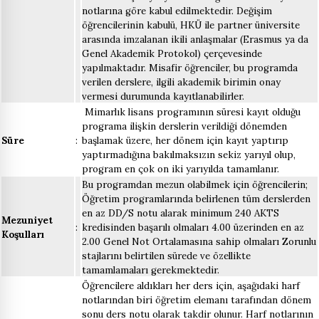
notlarına göre kabul edilmektedir. Değişim
öğrencilerinin kabulü, HKÜ ile partner üniversite
arasında imzalanan ikili anlaşmalar (Erasmus ya da
Genel Akademik Protokol) çerçevesinde
yapılmaktadır. Misafir öğrenciler, bu programda
verilen derslere, ilgili akademik birimin onay
vermesi durumunda kayıtlanabilirler.
Mimarlık lisans programının süresi kayıt olduğu
programa ilişkin derslerin verildiği dönemden
Süre
:
başlamak üzere, her dönem için kayıt yaptırıp
yaptırmadığına bakılmaksızın sekiz yarıyıl olup,
program en çok on iki yarıyılda tamamlanır.
Bu programdan mezun olabilmek için öğrencilerin;
Öğretim programlarında belirlenen tüm derslerden
en az DD/S notu alarak minimum 240 AKTS
Mezuniyet
:
kredisinden başarılı olmaları 4.00 üzerinden en az
Koşulları
2.00 Genel Not Ortalamasına sahip olmaları Zorunlu
stajlarını belirtilen sürede ve özellikte
tamamlamaları gerekmektedir.
Öğrencilere aldıkları her ders için, aşağıdaki harf
notlarından biri öğretim elemanı tarafından dönem
sonu ders notu olarak takdir olunur. Harf notlarının