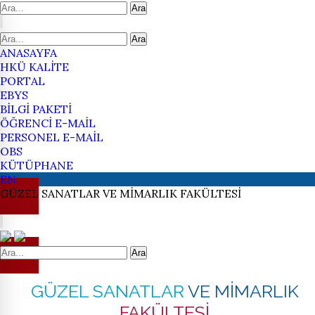
Ara
Ara
ANASAYFA
HKÜ KALİTE
PORTAL
EBYS
BİLGİ PAKETİ
ÖĞRENCİ E-MAİL
PERSONEL E-MAİL
OBS
KÜTÜPHANE
EN
GÜZEL SANATLAR
VE MİMARLIK
FAKÜLTESİ
Ara
GÜZEL SANATLAR
VE MİMARLIK
FAKÜLTESİ