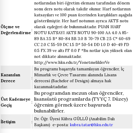
notlarından biri öğretim elemanı tarafından dönem
sonu ders notu olarak takdir olunur. Harf notlarının
katsayıları ve 100 puan üzerinden karşılıkları aşağıda
gösterilmiştir. Her harf notunun ayrıca AKTS notu
Ölçme ve
olarak eşdeğeri de bulunmaktadır. PUAN HARF
:
Değerlendirme
NOTU KATSAYI AKTS NOTU 90-100 AA 4.0 A 85-
89 BA 3.5 B* 80-84 BB 3.0 B 70-79 CB 2.5 C* 60-69
CC 2.0 C 55-59 DC 1.5 D* 50-54 DD 1.0 D 40-49 FD
0.5 FX 39 ve altı FF 0.0 F *Bu notlar için yüksek olan
not dikkate alınmaktadır.
http://www.hku.edu.tr/YonetmeliklerVe
Bu programı başarıyla tamamlayan öğrenciler, İç
Kazanılan
Mimarlık ve Çevre Tasarımı alanında Lisans
:
Derece
derecesi (Bachelor of Design) almaya hak
kazanmaktadırlar.
Bu programdan mezun olan öğrenciler,
lisansüstü programlarda (TYYÇ 7. Düzey)
Üst Kademeye
:
öğrenim görmek üzere başvuruda
Geçiş
bulunabilirler.
Dr. Öğr. Üyesi Kübra GÜLLÜ (Anabilim Dalı
İletişim
:
Başkanı) e-posta:
kubra.tatar@hku.edu.tr