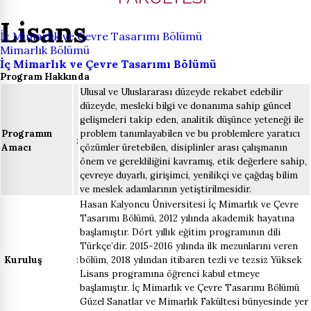
Lisans
İç Mimarlık ve Çevre Tasarımı Bölümü
Mimarlık Bölümü
İç Mimarlık ve Çevre Tasarımı Bölümü
Program Hakkında
Ulusal ve Uluslararası düzeyde rekabet edebilir
düzeyde, mesleki bilgi ve donanıma sahip güncel
gelişmeleri takip eden, analitik düşünce yeteneği ile
Programın
problem tanımlayabilen ve bu problemlere yaratıcı
:
Amacı
çözümler üretebilen, disiplinler arası çalışmanın
önem ve gerekliliğini kavramış, etik değerlere sahip,
çevreye duyarlı, girişimci, yenilikçi ve çağdaş bilim
ve meslek adamlarının yetiştirilmesidir.
Hasan Kalyoncu Üniversitesi İç Mimarlık ve Çevre
Tasarımı Bölümü, 2012 yılında akademik hayatına
başlamıştır. Dört yıllık eğitim programının dili
Türkçe’dir. 2015-2016 yılında ilk mezunlarını veren
Kuruluş
:
bölüm, 2018 yılından itibaren tezli ve tezsiz Yüksek
Lisans programına öğrenci kabul etmeye
başlamıştır. İç Mimarlık ve Çevre Tasarımı Bölümü
Güzel Sanatlar ve Mimarlık Fakültesi bünyesinde yer