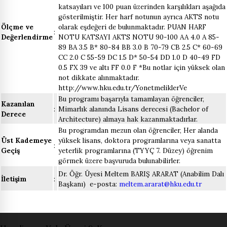
katsayıları ve 100 puan üzerinden karşılıkları aşağıda
gösterilmiştir. Her harf notunun ayrıca AKTS notu
Ölçme ve
olarak eşdeğeri de bulunmaktadır. PUAN HARF
:
Değerlendirme
NOTU KATSAYI AKTS NOTU 90-100 AA 4.0 A 85-
89 BA 3.5 B* 80-84 BB 3.0 B 70-79 CB 2.5 C* 60-69
CC 2.0 C 55-59 DC 1.5 D* 50-54 DD 1.0 D 40-49 FD
0.5 FX 39 ve altı FF 0.0 F *Bu notlar için yüksek olan
not dikkate alınmaktadır.
http://www.hku.edu.tr/YonetmeliklerVe
Bu programı başarıyla tamamlayan öğrenciler,
Kazanılan
:
Mimarlık alanında Lisans derecesi (Bachelor of
Derece
Architecture) almaya hak kazanmaktadırlar.
Bu programdan mezun olan öğrenciler, Her alanda
Üst Kademeye
yüksek lisans, doktora programlarına veya sanatta
:
Geçiş
yeterlik programlarına (TYYÇ 7. Düzey) öğrenim
görmek üzere başvuruda bulunabilirler.
Dr. Öğr. Üyesi Meltem BARIŞ ARARAT (Anabilim Dalı
İletişim
:
Başkanı) e-posta:
meltem.ararat@hku.edu.tr