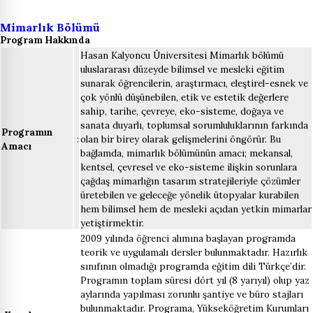
Mimarlık Bölümü
Program Hakkında
Hasan Kalyoncu Üniversitesi Mimarlık bölümü
uluslararası düzeyde bilimsel ve mesleki eğitim
sunarak öğrencilerin, araştırmacı, eleştirel-esnek ve
çok yönlü düşünebilen, etik ve estetik değerlere
sahip, tarihe, çevreye, eko-sisteme, doğaya ve
sanata duyarlı, toplumsal sorumluluklarının farkında
Programın
:
olan bir birey olarak gelişmelerini öngörür. Bu
Amacı
bağlamda, mimarlık bölümünün amacı; mekansal,
kentsel, çevresel ve eko-sisteme ilişkin sorunlara
çağdaş mimarlığın tasarım stratejileriyle çözümler
üretebilen ve geleceğe yönelik ütopyalar kurabilen
hem bilimsel hem de mesleki açıdan yetkin mimarlar
yetiştirmektir.
2009 yılında öğrenci alımına başlayan programda
teorik ve uygulamalı dersler bulunmaktadır. Hazırlık
sınıfının olmadığı programda eğitim dili Türkçe’dir.
Programın toplam süresi dört yıl (8 yarıyıl) olup yaz
aylarında yapılması zorunlu şantiye ve büro stajları
bulunmaktadır. Programa, Yükseköğretim Kurumları