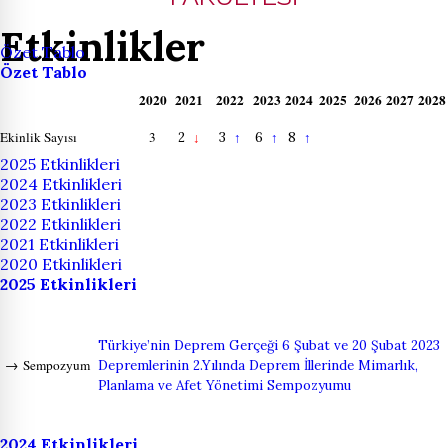
Etkinlikler
Özet Tablo
Özet Tablo
2020
2021
2022
2023
2024
2025
2026
2027
2028
Ekinlik Sayısı
3
2
3
6
8
↓
↑
↑
↑
2025 Etkinlikleri
2024 Etkinlikleri
2023 Etkinlikleri
2022 Etkinlikleri
2021 Etkinlikleri
2020 Etkinlikleri
2025 Etkinlikleri
Türkiye’nin Deprem Gerçeği 6 Şubat ve 20 Şubat 2023
→
Sempozyum
Depremlerinin 2.Yılında Deprem İllerinde Mimarlık,
Planlama ve Afet Yönetimi Sempozyumu
2024 Etkinlikleri