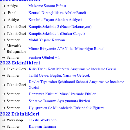
→
Atölye
Malzeme Sunum Paftası
→
Panel
Kentsel Dirençlilik ve Afetler Paneli
→
Atölye
Konforlu Yaşam Alanları Atölyesi
→
Teknik Gezi
Kampüs Sektörde 2 (Nacar Dekorasyon)
→
Teknik Gezi
Kampüs Sektörde 1 (Durkar Carpet)
→
Seminer
Mobil Yaşam: Karavan
Mimarlık
→
Mimar Bünyamin ATAN ile “Mimarlığın Ruhu”
Buluşmaları
→
Seminer
Seminer Günleri – 1
2023 Etkinlikleri
→
Teknik Gezi
Kilis Tarihi Kent Merkezi Araştırma ve İnceleme Gezisi
→
Seminer
Tarihi Çevre: Bugün, Yarın ve Gelecek
Devlet Tiyatroları Şehitkamil Sahnesi Araştırma ve İnceleme
→
Teknik Gezi
Gezisi
→
Seminer
Depremin Kültürel Miras Üzerinde Etkileri
→
Seminer
Sanat ve Tasarım: Ayrı yumurta İkizleri
→
Seminer
Uyuşturucu ile Mücadelede Farkındalık Eğitimi
2022 Etkinlikleri
→
Workshop
Tekstil Workshop
→
Seminer
Karavan Tasarımı