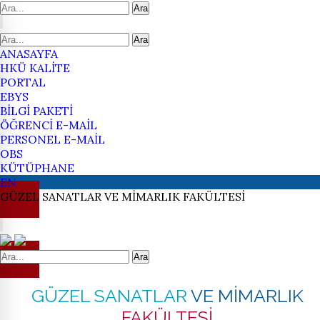
Ara
Ara
ANASAYFA
HKÜ KALİTE
PORTAL
EBYS
BİLGİ PAKETİ
ÖĞRENCİ E-MAİL
PERSONEL E-MAİL
OBS
KÜTÜPHANE
EN
GÜZEL SANATLAR
VE MİMARLIK
FAKÜLTESİ
Ara
GÜZEL SANATLAR
VE MİMARLIK
FAKÜLTESİ