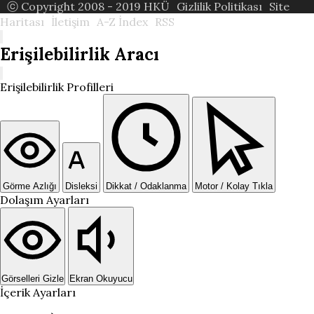
ⓒ Copyright 2008 - 2019 HKÜ
Gizlilik Politikası
Site
Haritası
İletişim
A-Z İndex
RSS
Erişilebilirlik Aracı
Erişilebilirlik Profilleri
Görme Azlığı
Disleksi
Dikkat / Odaklanma
Motor / Kolay Tıkla
Dolaşım Ayarları
Görselleri Gizle
Ekran Okuyucu
İçerik Ayarları