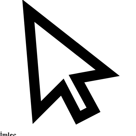
İmleç