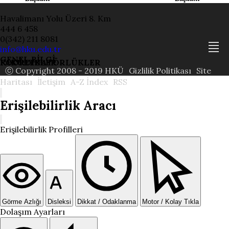
Havalimanı Yolu Üzeri 8. Km
444 6 458
0(342) 211 8081
info@hku.edu.tr
GENEL BİLGİ
FAKÜLTELER
KOORDİNATÖRLÜKLER
ⓒ Copyright 2008 - 2019 HKÜ
Gizlilik Politikası
Site
Haritası
İletişim
A-Z İndex
RSS
Erişilebilirlik Aracı
Erişilebilirlik Profilleri
Görme Azlığı
Disleksi
Dikkat / Odaklanma
Motor / Kolay Tıkla
Dolaşım Ayarları