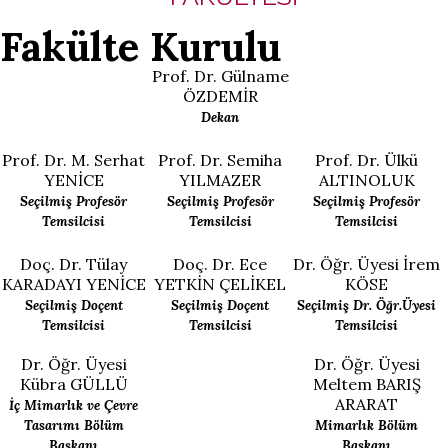
Fakülte Kurulu
Prof. Dr. Gülname
ÖZDEMİR
Dekan
Prof. Dr. M. Serhat
Prof. Dr. Semiha
Prof. Dr. Ülkü
YENİCE
YILMAZER
ALTINOLUK
Seçilmiş Profesör
Seçilmiş Profesör
Seçilmiş Profesör
Temsilcisi
Temsilcisi
Temsilcisi
Doç. Dr. Tülay
Doç. Dr. Ece
Dr. Öğr. Üyesi İrem
KARADAYI YENİCE
YETKİN ÇELİKEL
KÖSE
Seçilmiş Doçent
Seçilmiş Doçent
Seçilmiş Dr. Öğr.Üyesi
Temsilcisi
Temsilcisi
Temsilcisi
Dr. Öğr. Üyesi
Dr. Öğr. Üyesi
Kübra GÜLLÜ
Meltem BARIŞ
ARARAT
İç Mimarlık ve Çevre
Tasarımı
Bölüm
Mimarlık
Bölüm
Başkanı
Başkanı