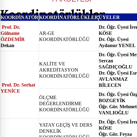
Koordinatörlükler
KOORDİNATÖR
KOORDİNATÖRLÜKLER
ÜYELER
Prof. Dr.
Dr. Öğr. Üyesi İr
Gülname
AR-GE
KÖSE
ÖZDEMİR
KOORDİNATÖRLÜĞÜ
Dr. Öğr. Üyesi
Dekan
Aydanur YENEL
Dr. Öğr. Üyesi Me
Sercan
KALİTE VE
SAĞDIÇOĞLU
AKREDİTASYON
Dr. Öğr. Üyesi Es
KOORDİNATÖRLÜĞÜ
AVLANMAZ
Prof. Dr. Serhat
BİLECEN
YENİCE
Dr. Öğr. Üyesi Öz
ÖLÇME
BOZGEYİK
DEĞERLENDİRME
Öğr. Gör. Mehmet
KOORDİNATÖRLÜĞÜ
VANLIOĞLU
Dr. Öğr. Üyesi İr
YATAY GEÇİŞ VE DERS
KÖSE
DENKLİK
Öğr. Gör. Feyza